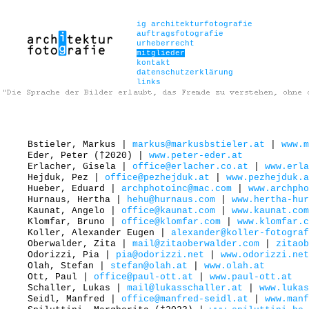
ig architekturfotografie
auftragsfotografie
urheberrecht
mitglieder
kontakt
datenschutzerklärung
links
Bstieler, Markus |
markus@markusbstieler.at
|
www.m
Eder, Peter (†2020) |
www.peter-eder.at
Erlacher, Gisela |
office@erlacher.co.at
|
www.erla
Hejduk, Pez |
office@pezhejduk.at
|
www.pezhejduk.a
Hueber, Eduard |
archphotoinc@mac.com
|
www.archpho
Hurnaus, Hertha |
hehu@hurnaus.com
|
www.hertha-hur
Kaunat, Angelo |
office@kaunat.com
|
www.kaunat.com
Klomfar, Bruno |
office@klomfar.com
|
www.klomfar.c
Koller, Alexander Eugen |
alexander@koller-fotograf
Oberwalder, Zita |
mail@zitaoberwalder.com
|
zitaob
Odorizzi, Pia |
pia@odorizzi.net
|
www.odorizzi.net
Olah, Stefan |
stefan@olah.at
|
www.olah.at
Ott, Paul |
office@paul-ott.at
|
www.paul-ott.at
Schaller, Lukas |
mail@lukasschaller.at
|
www.lukas
Seidl, Manfred |
office@manfred-seidl.at
|
www.manf