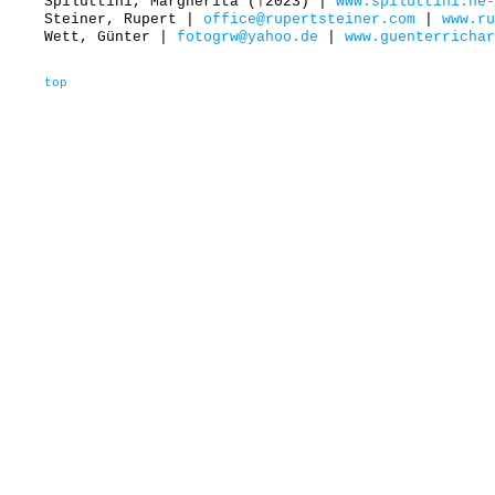
Spiluttini, Margherita (†2023) |
www.spiluttini.he-
Steiner, Rupert |
office@rupertsteiner.com
|
www.ru
Wett, Günter |
fotogrw@yahoo.de
|
www.guenterrichar
top